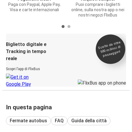
Paga con Paypal, Apple Pay,
Puoi comprare i biglietti
Visa e carte internazionali
online, sulla nostra app o nei
nostri negozi FlixBus
Scelto da oltre
500
Biglietto digitale e
milioni di
Tracking in tempo
passeggeri
reale
Scopri l’app di FlixBus
In questa pagina
Fermate autobus
FAQ
Guida della città