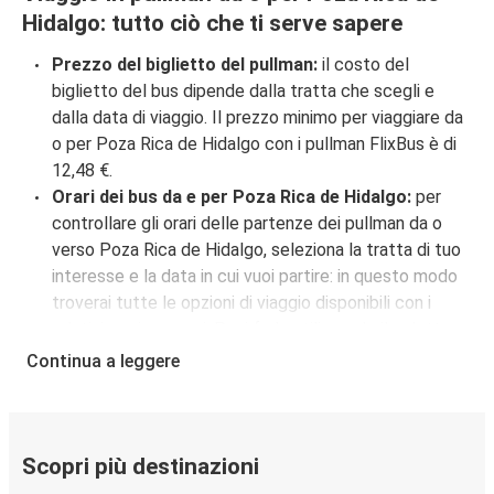
Hidalgo: tutto ciò che ti serve sapere
Prezzo del biglietto del pullman:
il costo del
biglietto del bus dipende dalla tratta che scegli e
dalla data di viaggio. Il prezzo minimo per viaggiare da
o per Poza Rica de Hidalgo con i pullman FlixBus è di
12,48 €.
Orari dei bus da e per Poza Rica de Hidalgo:
per
controllare gli orari delle partenze dei pullman da o
verso Poza Rica de Hidalgo, seleziona la tratta di tuo
interesse e la data in cui vuoi partire: in questo modo
troverai tutte le opzioni di viaggio disponibili con i
relativi orari e prezzi. Puoi farlo utilizzando il selettore
che trovi in alto su questa questa pagina oppure
Continua a leggere
utilizzando la nostra
mappa interattiva
.
Fermata del bus a Poza Rica de Hidalgo:
i pullman
FlixBus servono una singola fermata a Poza Rica de
Hidalgo. Localizzala facilmente utilizzando la mappa
Scopri più destinazioni
disponibile su questa pagina.