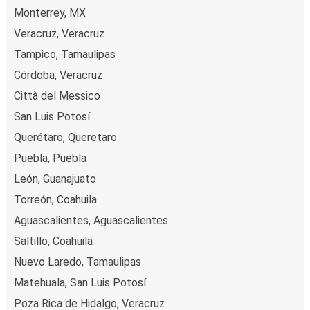
Monterrey, MX
Città collegate a Poza Rica de Hidalgo:
tra le 4
destinazioni collegate dai pullman FlixBus a Poza Rica
Veracruz, Veracruz
de Hidalgo le più popolari sono: Monterrey, Veracruz,
Tampico, Tamaulipas
Córdoba.
Córdoba, Veracruz
Città del Messico
San Luis Potosí
Querétaro, Queretaro
Puebla, Puebla
León, Guanajuato
Torreón, Coahuila
Aguascalientes, Aguascalientes
Saltillo, Coahuila
Nuevo Laredo, Tamaulipas
Matehuala, San Luis Potosí
Poza Rica de Hidalgo, Veracruz