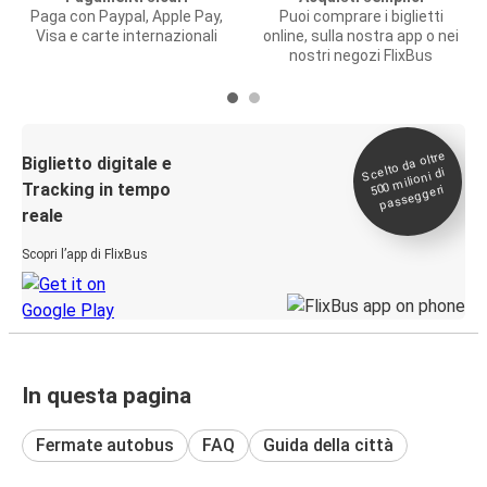
Paga con Paypal, Apple Pay,
Puoi comprare i biglietti
Visa e carte internazionali
online, sulla nostra app o nei
nostri negozi FlixBus
Scelto da oltre
500
Biglietto digitale e
milioni di
Tracking in tempo
passeggeri
reale
Scopri l’app di FlixBus
In questa pagina
Fermate autobus
FAQ
Guida della città