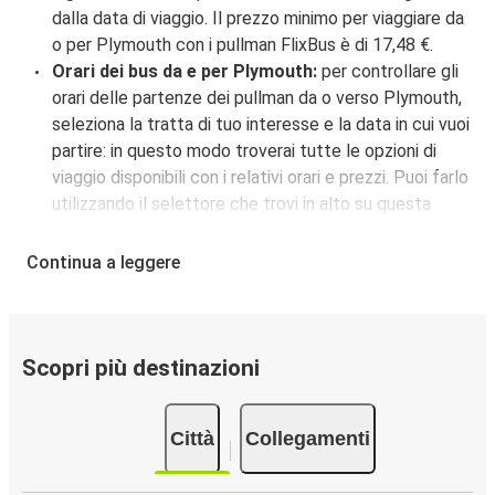
dalla data di viaggio. Il prezzo minimo per viaggiare da
o per Plymouth con i pullman FlixBus è di 17,48 €.
Orari dei bus da e per Plymouth:
per controllare gli
orari delle partenze dei pullman da o verso Plymouth,
seleziona la tratta di tuo interesse e la data in cui vuoi
partire: in questo modo troverai tutte le opzioni di
viaggio disponibili con i relativi orari e prezzi. Puoi farlo
utilizzando il selettore che trovi in alto su questa
questa pagina oppure utilizzando la nostra
mappa
interattiva
.
Continua a leggere
Fermate del bus a Plymouth:
i pullman FlixBus
servono 2 fermate a Plymouth: Plymouth
(McDonald's), Plymouth (Pilot Travel Center). Per
localizzare facilmente la tua fermata d'interesse,
Scopri più destinazioni
utilizza la mappa disponibile su questa pagina.
Città collegate a Plymouth:
tra le 17 destinazioni
Città
Collegamenti
collegate dai pullman FlixBus a Plymouth le più
popolari sono: Nashville, Chicago, Indianapolis.