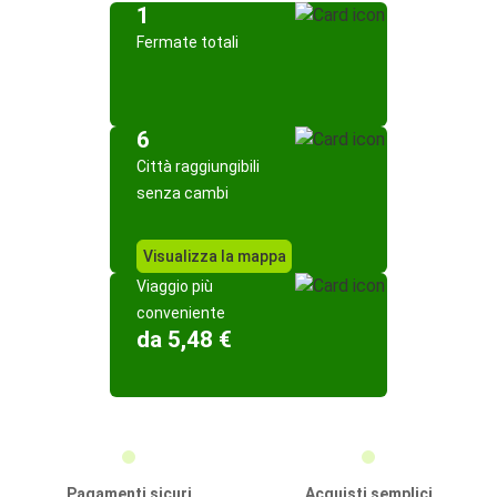
1
Fermate totali
6
Città raggiungibili
senza cambi
Visualizza la mappa
Viaggio più
conveniente
da 5,48 €
Pagamenti sicuri
Acquisti semplici