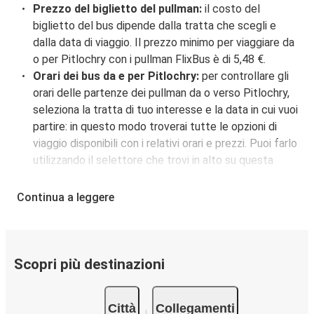
Prezzo del biglietto del pullman:
il costo del
biglietto del bus dipende dalla tratta che scegli e
dalla data di viaggio. Il prezzo minimo per viaggiare da
o per Pitlochry con i pullman FlixBus è di 5,48 €.
Orari dei bus da e per Pitlochry:
per controllare gli
orari delle partenze dei pullman da o verso Pitlochry,
seleziona la tratta di tuo interesse e la data in cui vuoi
partire: in questo modo troverai tutte le opzioni di
viaggio disponibili con i relativi orari e prezzi. Puoi farlo
utilizzando il selettore che trovi in alto su questa
questa pagina oppure utilizzando la nostra
mappa
interattiva
.
Continua a leggere
Fermata del bus a Pitlochry:
i pullman FlixBus
servono una singola fermata a Pitlochry. Localizzala
facilmente utilizzando la mappa disponibile su questa
pagina.
Scopri più destinazioni
Città collegate a Pitlochry:
tra le 6 destinazioni
collegate dai pullman FlixBus a Pitlochry le più
Città
Collegamenti
popolari sono: Glasgow, Edimburgo, Perth.