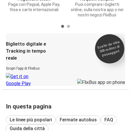
Paga con Paypal, Apple Pay,
Puoi comprare i biglietti
Visa e carte internazionali
online, sulla nostra app o nei
nostri negozi FlixBus
Scelto da oltre
500
Biglietto digitale e
milioni di
Tracking in tempo
passeggeri
reale
Scopri l’app di FlixBus
In questa pagina
Le linee più popolari
Fermate autobus
FAQ
Guida della città