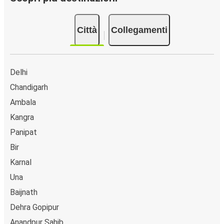
Città collegate a Palampur:
tra le 22 destinazioni
collegate dai pullman FlixBus a Palampur le più
Città
Collegamenti
popolari sono: Delhi, Chandigarh, Ambala.
Delhi
Chandigarh
Ambala
Kangra
Panipat
Bir
Karnal
Una
Baijnath
Dehra Gopipur
Anandpur Sahib