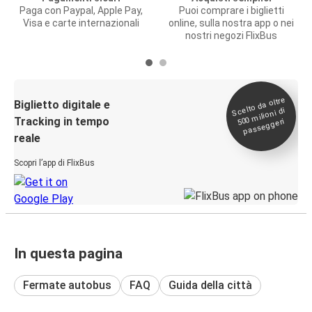
Paga con Paypal, Apple Pay,
Puoi comprare i biglietti
Visa e carte internazionali
online, sulla nostra app o nei
nostri negozi FlixBus
Scelto da oltre
500
Biglietto digitale e
milioni di
Tracking in tempo
passeggeri
reale
Scopri l’app di FlixBus
In questa pagina
Fermate autobus
FAQ
Guida della città