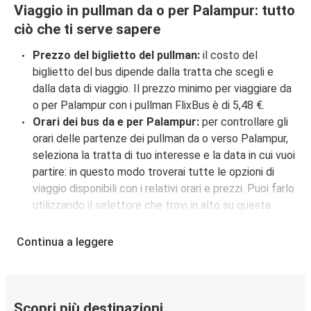
Viaggio in pullman da o per Palampur: tutto
ciò che ti serve sapere
Prezzo del biglietto del pullman:
il costo del
biglietto del bus dipende dalla tratta che scegli e
dalla data di viaggio. Il prezzo minimo per viaggiare da
o per Palampur con i pullman FlixBus è di 5,48 €.
Orari dei bus da e per Palampur:
per controllare gli
orari delle partenze dei pullman da o verso Palampur,
seleziona la tratta di tuo interesse e la data in cui vuoi
partire: in questo modo troverai tutte le opzioni di
viaggio disponibili con i relativi orari e prezzi. Puoi farlo
utilizzando il selettore che trovi in alto su questa
questa pagina oppure utilizzando la nostra
mappa
interattiva
.
Continua a leggere
Fermata del bus a Palampur:
i pullman FlixBus
servono una singola fermata a Palampur. Localizzala
facilmente utilizzando la mappa disponibile su questa
pagina.
Scopri più destinazioni