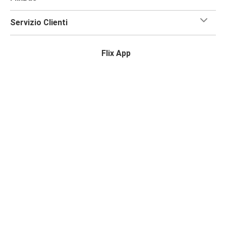
Servizio Clienti
Flix App
Cerca Flix su:
Accesso rivenditore
Norme privacy
Diritti del passeggero
Note Legali
Dichiarazione sull’Accessibilità
Modifica le impostazioni dei cookie
© 2026 Flix SE | Flixbus Italia srl P.IVA 08776680962