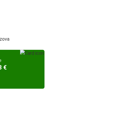
azova
e
8 €