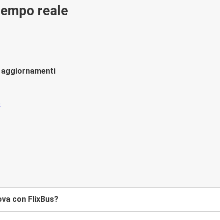
 tempo reale
li aggiornamenti
ova con FlixBus?