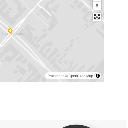
Protomaps
©
OpenStreetMap