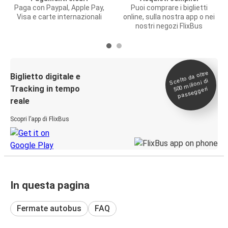
Paga con Paypal, Apple Pay,
Puoi comprare i biglietti
Visa e carte internazionali
online, sulla nostra app o nei
nostri negozi FlixBus
Scelto da oltre
500
Biglietto digitale e
milioni di
Tracking in tempo
passeggeri
reale
Scopri l’app di FlixBus
In questa pagina
Fermate autobus
FAQ