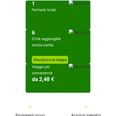
1
Fermate totali
6
Città raggiungibili
senza cambi
Visualizza la mappa
Viaggio più
conveniente
da 2,48 €
Pagamenti sicuri
Acquisti semplici