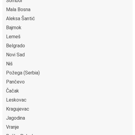
Sombor
Mala Bosna
Aleksa Šantić
Bajmok
Lemeš
Belgrado
Novi Sad
Niš
Požega (Serbia)
Pančevo
Čačak
Leskovac
Kragujevac
Jagodina
Vranje