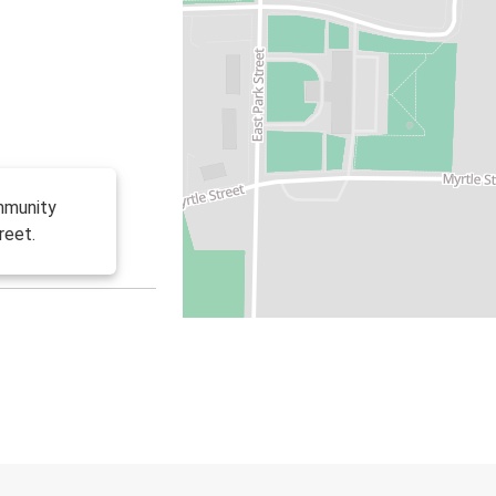
ommunity
reet.