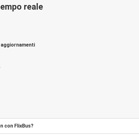
 tempo reale
li aggiornamenti
en con FlixBus?