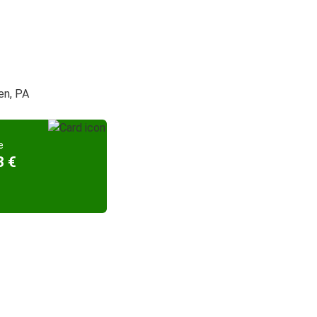
en, PA
e
3 €