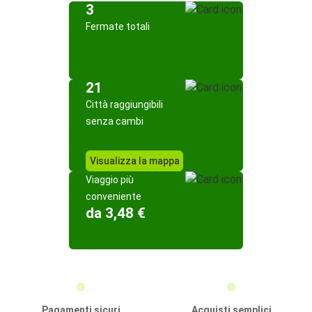
3
Fermate totali
21
Città raggiungibili
senza cambi
Visualizza la mappa
Viaggio più
conveniente
da 3,48 €
Pagamenti sicuri
Acquisti semplici