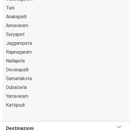
Tuni
Anakapalli
Annavaram
Suryapet
Jaggampeta
Rajanagaram
Nallajerla
Devarapalli
Samarlakota
Dubačerla
Yarravaram
Kattipudi
Destinazioni