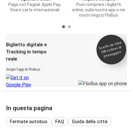
Paga con Paypal, Apple Pay,
Puoi comprare i biglietti
Visa e carte internazionali
online, sulla nostra app o nei
nostri negozi FlixBus
Scelto da oltre
500
Biglietto digitale e
milioni di
Tracking in tempo
passeggeri
reale
Scopri l’app di FlixBus
In questa pagina
Fermate autobus
FAQ
Guida della città