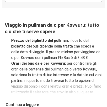
Viaggio in pullman da o per Kovvuru: tutto
ciò che ti serve sapere
Prezzo del biglietto del pullman:
il costo del
biglietto del bus dipende dalla tratta che scegli e
dalla data di viaggio. Il prezzo minimo per viaggiare da
o per Kovvuru con i pullman FlixBus è di 3,48 €.
Orari dei bus da e per Kovvuru:
per controllare gli
orari delle partenze dei pullman da o verso Kovvuru,
seleziona la tratta di tuo interesse e la data in cui vuoi
partire: in questo modo troverai tutte le opzioni di
viaggio disponibili con i relativi orari e prezzi. Puoi farlo
utilizzando il selettore che trovi in alto su questa
questa pagina oppure utilizzando la nostra
mappa
interattiva
.
Continua a leggere