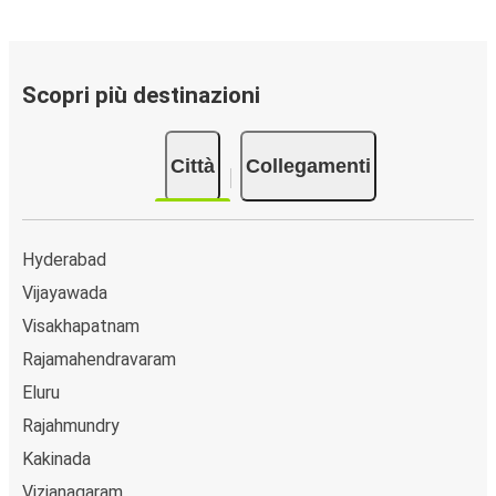
Fermate del bus a Kovvuru:
i pullman FlixBus
servono 3 fermate a Kovvuru: Kovvuru Bypass (E),
Kovvuru Bypass (W), Rest Stop - The Godavari Hub.
Per localizzare facilmente la tua fermata d'interesse,
Scopri più destinazioni
utilizza la mappa disponibile su questa pagina.
Città collegate a Kovvuru:
tra le 21 destinazioni
Città
Collegamenti
collegate dai pullman FlixBus a Kovvuru le più popolari
sono: Hyderabad, Vijayawada, Kakinada.
Hyderabad
Vijayawada
Visakhapatnam
Rajamahendravaram
Eluru
Rajahmundry
Kakinada
Vizianagaram