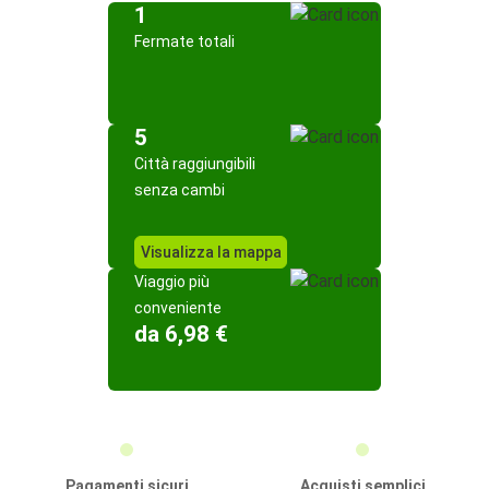
1
Fermate totali
5
Città raggiungibili
senza cambi
Visualizza la mappa
Viaggio più
conveniente
da 6,98 €
Pagamenti sicuri
Acquisti semplici