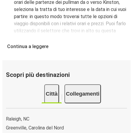
orari delle partenze dei pullman da o verso Kinston,
seleziona la tratta di tuo interesse e la data in cui vuoi
partire: in questo modo troverai tutte le opzioni di
viaggio disponibili con i relativi orari e prezzi. Puoi farlo
utilizzando il selettore che trovi in alto su questa
questa pagina oppure utilizzando la nostra
mappa
interattiva
.
Continua a leggere
Fermata del bus a Kinston:
i pullman FlixBus servono
una singola fermata a Kinston. Localizzala facilmente
utilizzando la mappa disponibile su questa pagina.
Città collegate a Kinston:
tra le 5 destinazioni
Scopri più destinazioni
collegate dai pullman FlixBus a Kinston le più popolari
sono: Raleigh, New York, Charlotte.
Città
Collegamenti
Raleigh, NC
Greenville, Carolina del Nord