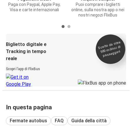
Paga con Paypal, Apple Pay,
Puoi comprare i biglietti
Visa e carte internazionali
online, sulla nostra app o nei
nostri negozi FlixBus
Scelto da oltre
500
Biglietto digitale e
milioni di
Tracking in tempo
passeggeri
reale
Scopri l’app di FlixBus
In questa pagina
Fermate autobus
FAQ
Guida della città