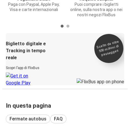
Paga con Paypal, Apple Pay,
Puoi comprare i biglietti
Visa e carte internazionali
online, sulla nostra app o nei
nostri negozi FlixBus
Scelto da oltre
500
Biglietto digitale e
milioni di
Tracking in tempo
passeggeri
reale
Scopri l’app di FlixBus
In questa pagina
Fermate autobus
FAQ