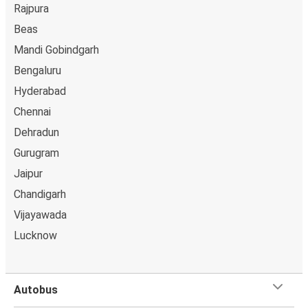
Rajpura
Beas
Mandi Gobindgarh
Bengaluru
Hyderabad
Chennai
Dehradun
Gurugram
Jaipur
Chandigarh
Vijayawada
Lucknow
Autobus