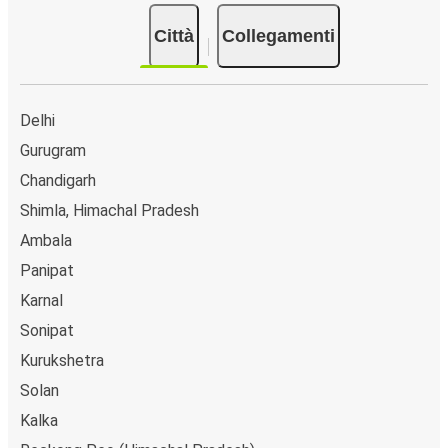
Città
Collegamenti
Delhi
Gurugram
Chandigarh
Shimla, Himachal Pradesh
Ambala
Panipat
Karnal
Sonipat
Kurukshetra
Solan
Kalka