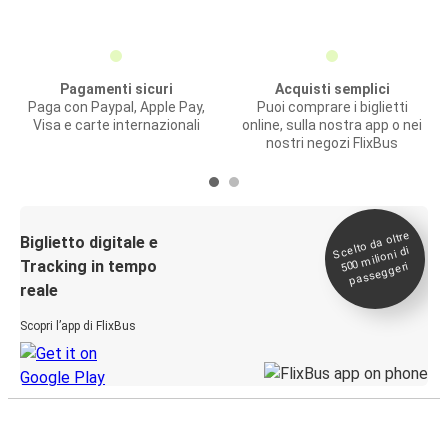
Pagamenti sicuri
Acquisti semplici
Paga con Paypal, Apple Pay,
Puoi comprare i biglietti
Visa e carte internazionali
online, sulla nostra app o nei
nostri negozi FlixBus
Scelto da oltre
500
Biglietto digitale e
milioni di
Tracking in tempo
passeggeri
reale
Scopri l’app di FlixBus