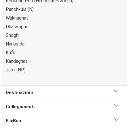
Reckong Peo (Himachal Pradesh)
Panchkula (N)
Waknaghat
Dharampur
Shoghi
Narkanda
Kufri
Kandaghat
Jabli (HP)
Destinazioni
Collegamenti
FlixBus