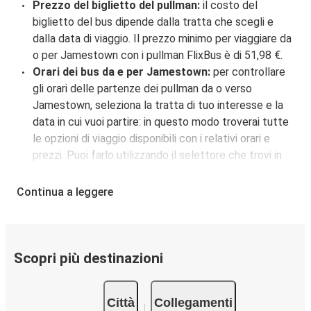
Prezzo del biglietto del pullman:
il costo del
biglietto del bus dipende dalla tratta che scegli e
dalla data di viaggio. Il prezzo minimo per viaggiare da
o per Jamestown con i pullman FlixBus è di 51,98 €.
Orari dei bus da e per Jamestown:
per controllare
gli orari delle partenze dei pullman da o verso
Jamestown, seleziona la tratta di tuo interesse e la
data in cui vuoi partire: in questo modo troverai tutte
le opzioni di viaggio disponibili con i relativi orari e
prezzi. Puoi farlo utilizzando il selettore che trovi in
alto su questa questa pagina oppure utilizzando la
nostra
mappa interattiva
.
Continua a leggere
Fermata del bus a Jamestown:
i pullman FlixBus
servono una singola fermata a Jamestown.
Localizzala facilmente utilizzando la mappa
disponibile su questa pagina.
Scopri più destinazioni
Città collegate a Jamestown:
tra le 13 destinazioni
collegate dai pullman FlixBus a Jamestown le più
Città
Collegamenti
popolari sono: Fargo, Chicago, Minneapolis.