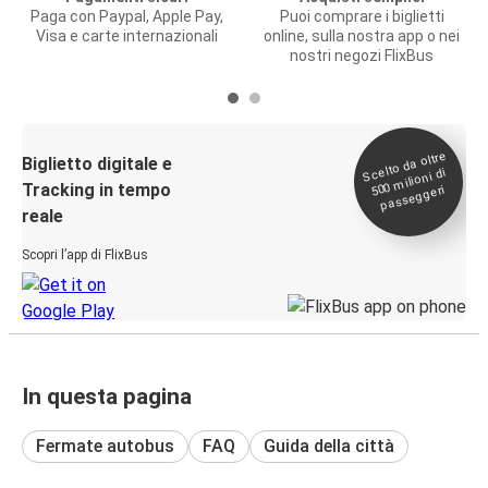
Paga con Paypal, Apple Pay,
Puoi comprare i biglietti
Visa e carte internazionali
online, sulla nostra app o nei
nostri negozi FlixBus
Scelto da oltre
500
Biglietto digitale e
milioni di
Tracking in tempo
passeggeri
reale
Scopri l’app di FlixBus
In questa pagina
Fermate autobus
FAQ
Guida della città