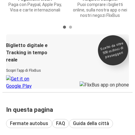
Paga con Paypal, Apple Pay,
Puoi comprare i biglietti
Visa e carte internazionali
online, sulla nostra app o nei
nostri negozi FlixBus
Scelto da oltre
500
Biglietto digitale e
milioni di
Tracking in tempo
passeggeri
reale
Scopri l’app di FlixBus
In questa pagina
Fermate autobus
FAQ
Guida della città