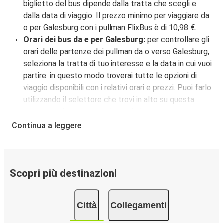
biglietto del bus dipende dalla tratta che scegli e
dalla data di viaggio. Il prezzo minimo per viaggiare da
o per Galesburg con i pullman FlixBus è di 10,98 €.
Orari dei bus da e per Galesburg:
per controllare gli
orari delle partenze dei pullman da o verso Galesburg,
seleziona la tratta di tuo interesse e la data in cui vuoi
partire: in questo modo troverai tutte le opzioni di
viaggio disponibili con i relativi orari e prezzi. Puoi farlo
utilizzando il selettore che trovi in alto su questa
questa pagina oppure utilizzando la nostra
mappa
interattiva
.
Continua a leggere
Fermata del bus a Galesburg:
i pullman FlixBus
servono una singola fermata a Galesburg. Localizzala
facilmente utilizzando la mappa disponibile su questa
pagina.
Scopri più destinazioni
Città collegate a Galesburg:
tra le 15 destinazioni
collegate dai pullman FlixBus a Galesburg le più
Città
Collegamenti
popolari sono: Indianapolis, Chicago, Champaign.