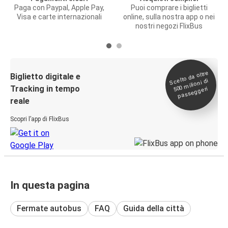
Paga con Paypal, Apple Pay,
Puoi comprare i biglietti
Visa e carte internazionali
online, sulla nostra app o nei
nostri negozi FlixBus
Scelto da oltre
500
Biglietto digitale e
milioni di
Tracking in tempo
passeggeri
reale
Scopri l’app di FlixBus
In questa pagina
Fermate autobus
FAQ
Guida della città