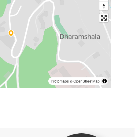
Protomaps
©
OpenStreetMap