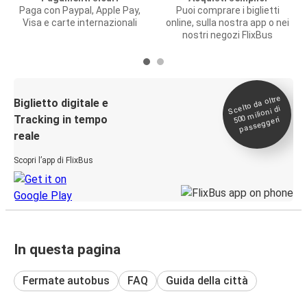
Paga con Paypal, Apple Pay,
Puoi comprare i biglietti
Visa e carte internazionali
online, sulla nostra app o nei
nostri negozi FlixBus
Scelto da oltre
500
Biglietto digitale e
milioni di
Tracking in tempo
passeggeri
reale
Scopri l’app di FlixBus
In questa pagina
Fermate autobus
FAQ
Guida della città