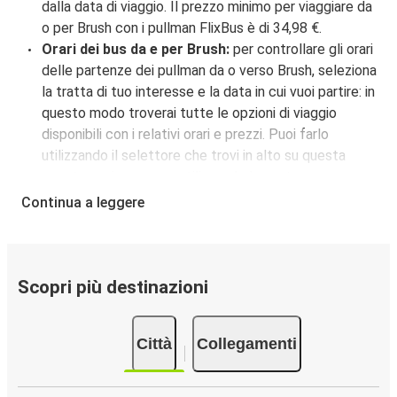
dalla data di viaggio. Il prezzo minimo per viaggiare da
o per Brush con i pullman FlixBus è di 34,98 €.
Orari dei bus da e per Brush:
per controllare gli orari
delle partenze dei pullman da o verso Brush, seleziona
la tratta di tuo interesse e la data in cui vuoi partire: in
questo modo troverai tutte le opzioni di viaggio
disponibili con i relativi orari e prezzi. Puoi farlo
utilizzando il selettore che trovi in alto su questa
questa pagina oppure utilizzando la nostra
mappa
interattiva
.
Continua a leggere
Fermata del bus a Brush:
i pullman FlixBus servono
una singola fermata a Brush. Localizzala facilmente
utilizzando la mappa disponibile su questa pagina.
Città collegate a Brush:
tra le 8 destinazioni
Scopri più destinazioni
collegate dai pullman FlixBus a Brush le più popolari
sono: Denver, Pueblo, Albuquerque.
Città
Collegamenti