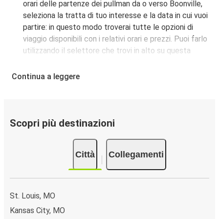
orari delle partenze dei pullman da o verso Boonville,
seleziona la tratta di tuo interesse e la data in cui vuoi
partire: in questo modo troverai tutte le opzioni di
viaggio disponibili con i relativi orari e prezzi. Puoi farlo
utilizzando il selettore che trovi in alto su questa
questa pagina oppure utilizzando la nostra
mappa
interattiva
.
Continua a leggere
Fermata del bus a Boonville:
i pullman FlixBus
servono una singola fermata a Boonville. Localizzala
facilmente utilizzando la mappa disponibile su questa
pagina.
Scopri più destinazioni
Città collegate a Boonville:
tra le 5 destinazioni
collegate dai pullman FlixBus a Boonville le più
Città
Collegamenti
popolari sono: Kansas City, Columbia, St. Louis.
St. Louis, MO
Kansas City, MO