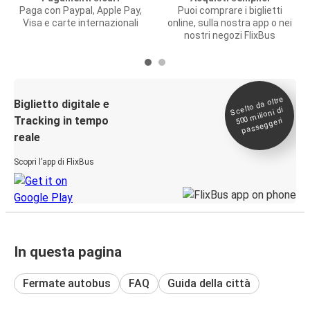
Paga con Paypal, Apple Pay,
Puoi comprare i biglietti
Visa e carte internazionali
online, sulla nostra app o nei
nostri negozi FlixBus
Scelto da oltre
500
Biglietto digitale e
milioni di
Tracking in tempo
passeggeri
reale
Scopri l’app di FlixBus
In questa pagina
Fermate autobus
FAQ
Guida della città