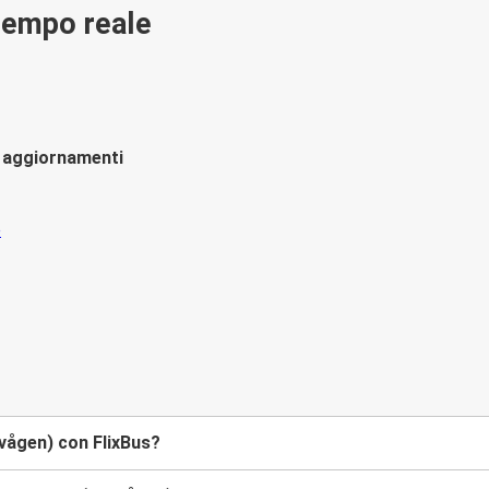
 tempo reale
li aggiornamenti
svågen) con FlixBus?