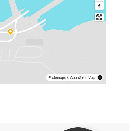
Protomaps
©
OpenStreetMap