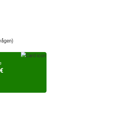
svågen)
e
 €