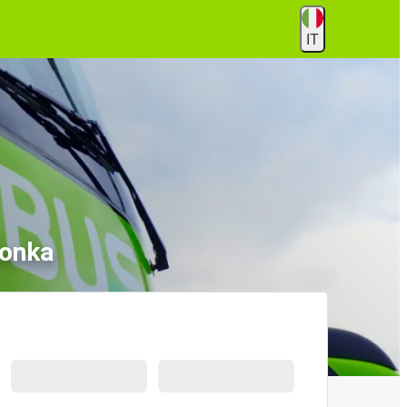
IT
ionka