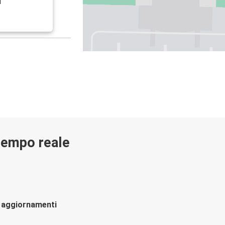
l
 tempo reale
li aggiornamenti