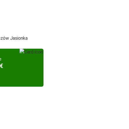
eszów Jasionka
e
 €