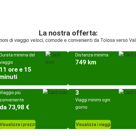
La nostra offerta:
ioni di viaggio veloci, comode e convenienti da Tolosa verso Va
Durata minima del
Distanza minima
749 km
viaggio
11 ore e 15
minuti
3
Viaggio più
conveniente
Viaggi minimi ogni
da 73,98 €
giorno
Visualizza i prezzi
Visualizza i viaggi