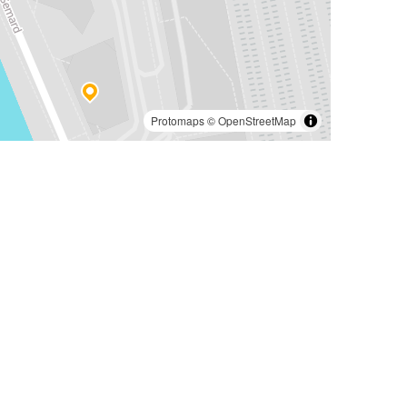
Protomaps
©
OpenStreetMap