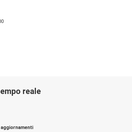
00
 tempo reale
li aggiornamenti