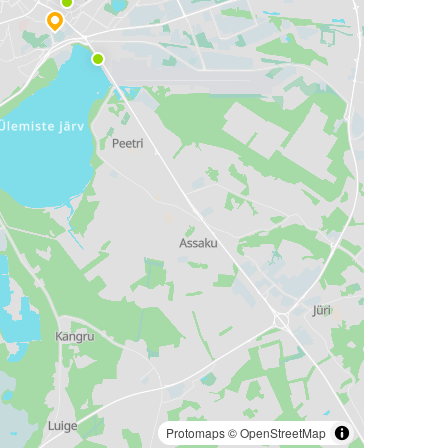
Protomaps
©
OpenStreetMap