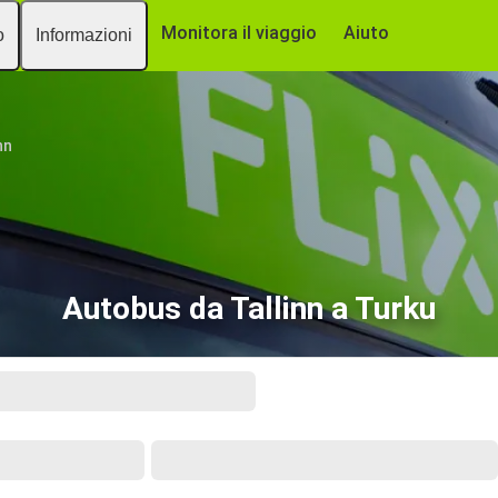
Monitora il viaggio
Aiuto
o
Informazioni
nn
Autobus da Tallinn a Turku