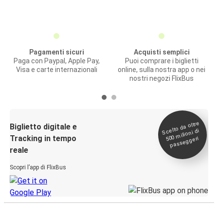
Pagamenti sicuri
Acquisti semplici
Paga con Paypal, Apple Pay,
Puoi comprare i biglietti
Visa e carte internazionali
online, sulla nostra app o nei
nostri negozi FlixBus
Scelto da oltre
500
Biglietto digitale e
milioni di
Tracking in tempo
passeggeri
reale
Scopri l’app di FlixBus