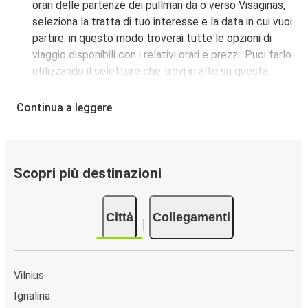
orari delle partenze dei pullman da o verso Visaginas,
seleziona la tratta di tuo interesse e la data in cui vuoi
partire: in questo modo troverai tutte le opzioni di
viaggio disponibili con i relativi orari e prezzi. Puoi farlo
utilizzando il selettore che trovi in alto su questa
questa pagina oppure utilizzando la nostra
mappa
interattiva
.
Continua a leggere
Fermata del bus a Visaginas:
i pullman FlixBus
servono una singola fermata a Visaginas. Localizzala
facilmente utilizzando la mappa disponibile su questa
pagina.
Scopri più destinazioni
Città collegate a Visaginas:
tra le 10 destinazioni
collegate dai pullman FlixBus a Visaginas le più
Città
Collegamenti
popolari sono: Riga, Aeroporto di Riga, Vilnius.
Vilnius
Ignalina