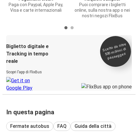
Paga con Paypal, Apple Pay,
Puoi comprare i biglietti
Visa e carte internazionali
online, sulla nostra app o nei
nostri negozi FlixBus
Scelto da oltre
500
Biglietto digitale e
milioni di
Tracking in tempo
passeggeri
reale
Scopri l’app di FlixBus
In questa pagina
Fermate autobus
FAQ
Guida della città