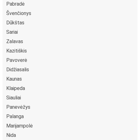
Pabradė
Švenčionys
Dūkštas
Sariai
Zalavas
Kazitiškis
Pavoverė
Didžiasalis
Kaunas
Klaipeda
Siauliai
Panevėžys
Palanga
Marijampolė
Nida